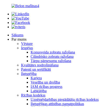
Sākums
Par mums
Vēsture
Iespējas
Konusveida zobratu ražošana
Cilindrisko zobratu ražošana
Tārpu pārnesumu ražošana
Kvalitātes nodrošināšana
Patenti un sertifikāti
Ilgtspējība
Karjera
Veselība un drošība
IAM rīcības progress
Labklājība
Rīcības kodekss
Uzņēmējdarbības piegādātāja rīcības kodekss
Ilgtspējīgas attīstības pamatpolitikas