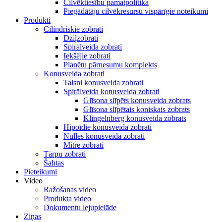
Cilvēktiesību pamatpolitika
Piegādātāju cilvēkresursu vispārīgie noteikumi
Produkti
Cilindriskie zobrati
Dziļzobrati
Spirālveida zobrati
Iekšējie zobrati
Planētu pārnesumu komplekts
Konusveida zobrati
Taisni konusveida zobrati
Spirālveida konusveida zobrati
Glīsona slīpēts konusveida zobrats
Glīsona slīpētais koniskais zobrats
Klingelnberg konusveida zobrats
Hipoīdie konusveida zobrati
Nulles konusveida zobrati
Mitre zobrati
Tārpu zobrati
Šahtas
Pieteikumi
Video
Ražošanas video
Produkta video
Dokumentu lejupielāde
Ziņas