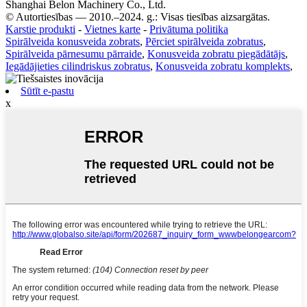
Shanghai Belon Machinery Co., Ltd.
© Autortiesības — 2010.–2024. g.: Visas tiesības aizsargātas.
Karstie produkti
-
Vietnes karte
-
Privātuma politika
Spirālveida konusveida zobrats
,
Pērciet spirālveida zobratus
,
Spirālveida pārnesumu pārraide
,
Konusveida zobratu piegādātājs
,
Iegādājieties cilindriskus zobratus
,
Konusveida zobratu komplekts
,
Sūtīt e-pastu
x