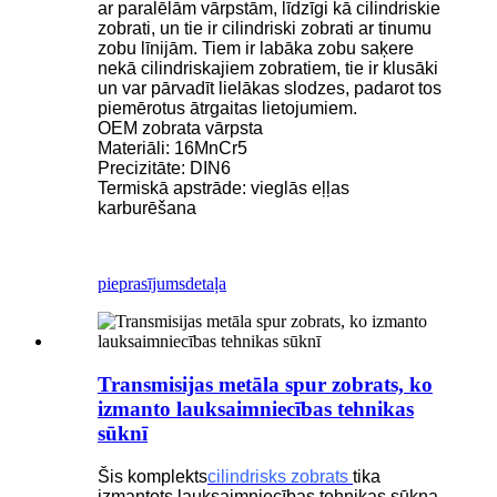
ar paralēlām vārpstām, līdzīgi kā cilindriskie
zobrati, un tie ir cilindriski zobrati ar tinumu
zobu līnijām. Tiem ir labāka zobu saķere
nekā cilindriskajiem zobratiem, tie ir klusāki
un var pārvadīt lielākas slodzes, padarot tos
piemērotus ātrgaitas lietojumiem.
OEM zobrata vārpsta
Materiāli: 16MnCr5
Precizitāte: DIN6
Termiskā apstrāde: vieglās eļļas
karburēšana
pieprasījums
detaļa
Transmisijas metāla spur zobrats, ko
izmanto lauksaimniecības tehnikas
sūknī
Šis komplekts
cilindrisks zobrats
tika
izmantots lauksaimniecības tehnikas sūkņa