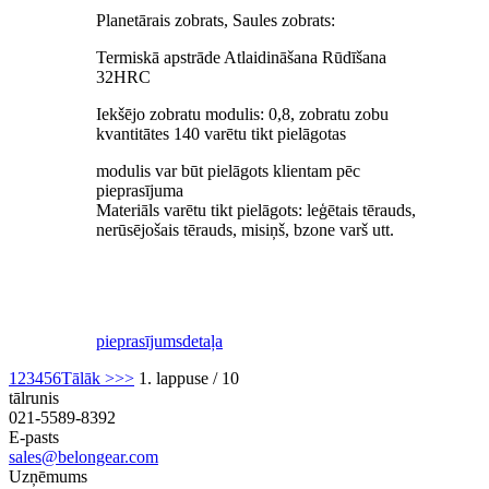
Planetārais zobrats, Saules zobrats:
Termiskā apstrāde Atlaidināšana Rūdīšana
32HRC
Iekšējo zobratu modulis: 0,8, zobratu zobu
kvantitātes 140 varētu tikt pielāgotas
modulis var būt pielāgots klientam pēc
pieprasījuma
Materiāls varētu tikt pielāgots: leģētais tērauds,
nerūsējošais tērauds, misiņš, bzone varš utt.
pieprasījums
detaļa
1
2
3
4
5
6
Tālāk >
>>
1. lappuse / 10
tālrunis
021-5589-8392
E-pasts
sales@belongear.com
Uzņēmums