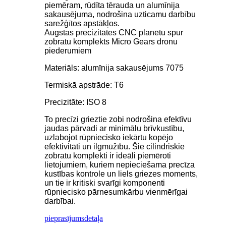
piemēram, rūdīta tērauda un alumīnija
sakausējuma, nodrošina uzticamu darbību
sarežģītos apstākļos.
Augstas precizitātes CNC planētu spur
zobratu komplekts Micro Gears dronu
piederumiem
Materiāls: alumīnija sakausējums 7075
Termiskā apstrāde: T6
Precizitāte: ISO 8
To precīzi grieztie zobi nodrošina efektīvu
jaudas pārvadi ar minimālu brīvkustību,
uzlabojot rūpniecisko iekārtu kopējo
efektivitāti un ilgmūžību. Šie cilindriskie
zobratu komplekti ir ideāli piemēroti
lietojumiem, kuriem nepieciešama precīza
kustības kontrole un liels griezes moments,
un tie ir kritiski svarīgi komponenti
rūpniecisko pārnesumkārbu vienmērīgai
darbībai.
pieprasījums
detaļa