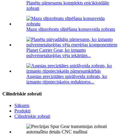
Planētu pārnesumu komplekts epicikloidālie
zobrati
Mazu slīpzobratu slīpēšana konusveida zobratu
Planet Carrier Gear, ko izmanto
pulvermetalurģijas vēja iekārtām...
Augstas precizitātes spirālveida zobrats, ko
izmanto rūpnieciskajos reduktoros...
Cilindriskie zobrati
Sākums
Produkti
Cilindriskie zobrati