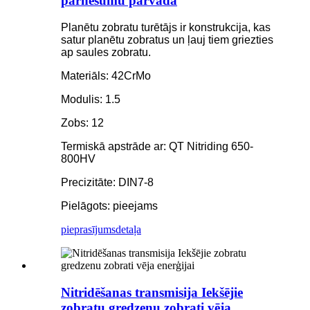
pārnesumu pārvada
Planētu zobratu turētājs ir konstrukcija, kas
satur planētu zobratus un ļauj tiem griezties
ap saules zobratu.
Materiāls: 42CrMo
Modulis: 1.5
Zobs: 12
Termiskā apstrāde ar: QT Nitriding 650-
800HV
Precizitāte: DIN7-8
Pielāgots: pieejams
pieprasījums
detaļa
Nitridēšanas transmisija Iekšējie
zobratu gredzenu zobrati vēja