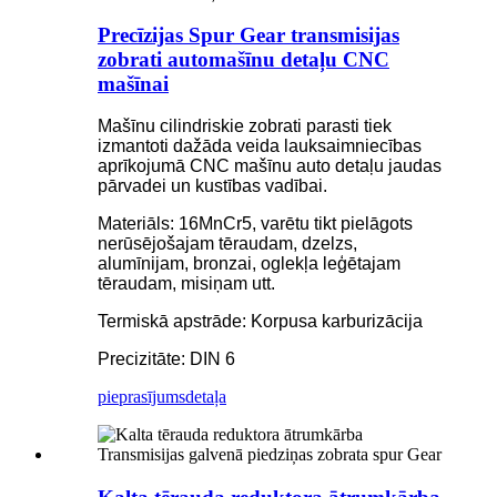
Precīzijas Spur Gear transmisijas
zobrati automašīnu detaļu CNC
mašīnai
Mašīnu cilindriskie zobrati parasti tiek
izmantoti dažāda veida lauksaimniecības
aprīkojumā CNC mašīnu auto detaļu jaudas
pārvadei un kustības vadībai.
Materiāls: 16MnCr5, varētu tikt pielāgots
nerūsējošajam tēraudam, dzelzs,
alumīnijam, bronzai, oglekļa leģētajam
tēraudam, misiņam utt.
Termiskā apstrāde: Korpusa karburizācija
Precizitāte: DIN 6
pieprasījums
detaļa