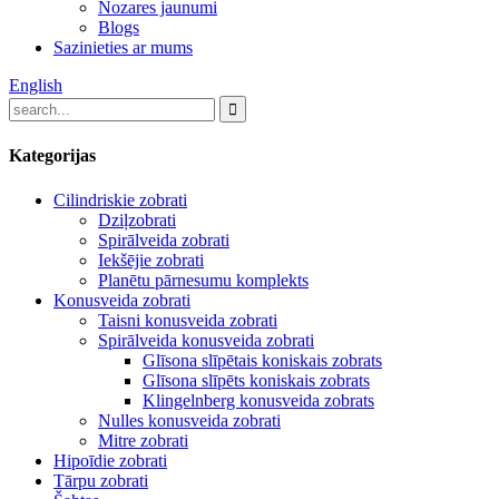
Nozares jaunumi
Blogs
Sazinieties ar mums
English
Kategorijas
Cilindriskie zobrati
Dziļzobrati
Spirālveida zobrati
Iekšējie zobrati
Planētu pārnesumu komplekts
Konusveida zobrati
Taisni konusveida zobrati
Spirālveida konusveida zobrati
Glīsona slīpētais koniskais zobrats
Glīsona slīpēts koniskais zobrats
Klingelnberg konusveida zobrats
Nulles konusveida zobrati
Mitre zobrati
Hipoīdie zobrati
Tārpu zobrati