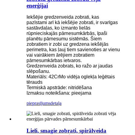
enerģijai
Iekšējie gredzenveida zobrati, kas
pazīstami arī kā iekšējie zobrati, ir svarīgas
sastāvdaļas, ko izmanto lielās
rūpnieciskajās pārnesumkārbās, īpaši
planētu pārnesumu sistēmās. Šiem
zobratiem ir zobi uz gredzena iekšējās
perimetra, kas ļauj tiem savienoties ar vienu
vai vairākiem ārējiem zobratiem
pārnesumkārbas ietvaros.
Gredzenveida zobrats, ko ražo ar jaudas
slēpošanu.
Materiāls: 42CrMo vidēja oglekļa leģētais
tērauds
Termiskā apstrāde: nitridēšana
Izmaksu noteikšana: pieejama
pieprasījums
detaļa
Lieli, smagie zobrati, spirālveida