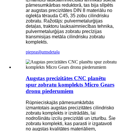
pārnesumkārbas reduktorā, tas bija slīpēts
ar augstas precizitātes DIN 8 materiālu no
oglekļa tērauda C45, 35 zobu cilindrisku
zobratu. Ražotājs: pulvermetalurģijas
detaļas, traktoru lauksaimniecības tehnika,
pulvermetalurģijas zobratu precīzijas
transmisijas metāla cilindrisku zobratu
komplekts.
pieprasījums
detaļa
Augstas precizitātes CNC planētu
spur zobratu komplekts Micro Gears
dronu piederumiem
Rūpnieciskajās pārnesumkārbās
izmantotais augstas precizitātes cilindrisko
zobratu komplekts ir izstrādāts, lai
nodrošinātu izcilu precizitāti un izturību. Šie
zobratu komplekti, kas parasti ir izgatavoti
no augstas kvalitātes materiāliem,