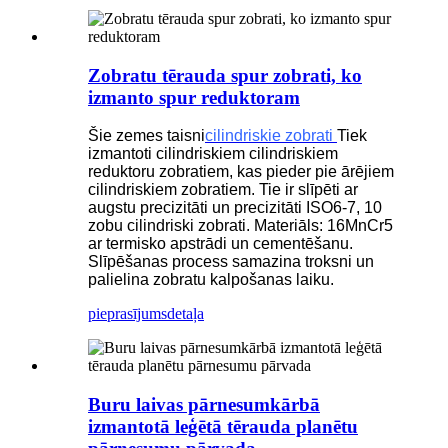
Zobratu tērauda spur zobrati, ko
izmanto spur reduktoram
Šie zemes taisni
cilindriskie zobrati
Tiek
izmantoti cilindriskiem cilindriskiem
reduktoru zobratiem, kas pieder pie ārējiem
cilindriskiem zobratiem. Tie ir slīpēti ar
augstu precizitāti un precizitāti ISO6-7, 10
zobu cilindriski zobrati. Materiāls: 16MnCr5
ar termisko apstrādi un cementēšanu.
Slīpēšanas process samazina troksni un
palielina zobratu kalpošanas laiku.
pieprasījums
detaļa
Buru laivas pārnesumkārbā
izmantotā leģētā tērauda planētu