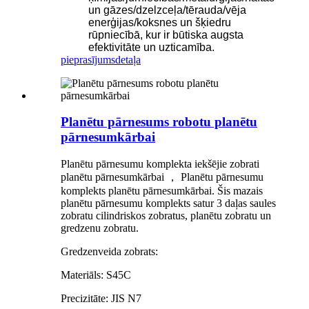
un gāzes/dzelzceļa/tērauda/vēja
enerģijas/koksnes un šķiedru
rūpniecībā, kur ir būtiska augsta
efektivitāte un uzticamība.
pieprasījums
detaļa
Planētu pārnesums robotu planētu
pārnesumkārbai
Planētu pārnesumu komplekta iekšējie zobrati
planētu pārnesumkārbai ， Planētu pārnesumu
komplekts planētu pārnesumkārbai. Šis mazais
planētu pārnesumu komplekts satur 3 daļas saules
zobratu cilindriskos zobratus, planētu zobratu un
gredzenu zobratu.
Gredzenveida zobrats:
Materiāls: S45C
Precizitāte: JIS N7