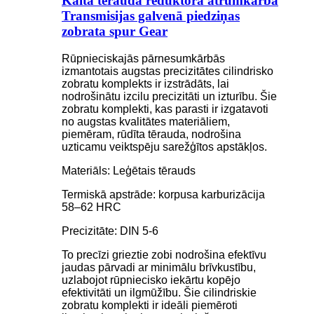
Kalta tērauda reduktora ātrumkārba
Transmisijas galvenā piedziņas
zobrata spur Gear
Rūpnieciskajās pārnesumkārbās
izmantotais augstas precizitātes cilindrisko
zobratu komplekts ir izstrādāts, lai
nodrošinātu izcilu precizitāti un izturību. Šie
zobratu komplekti, kas parasti ir izgatavoti
no augstas kvalitātes materiāliem,
piemēram, rūdīta tērauda, ​​nodrošina
uzticamu veiktspēju sarežģītos apstākļos.
Materiāls: Leģētais tērauds
Termiskā apstrāde: korpusa karburizācija
58–62 HRC
Precizitāte: DIN 5-6
To precīzi grieztie zobi nodrošina efektīvu
jaudas pārvadi ar minimālu brīvkustību,
uzlabojot rūpniecisko iekārtu kopējo
efektivitāti un ilgmūžību. Šie cilindriskie
zobratu komplekti ir ideāli piemēroti