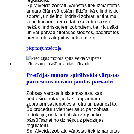
regulatoru.
Spirālveida zobratu vārpstas tiek izmantotas
ar paralēlām vārpstām, līdzīgi kā cilindriskie
zobrati, un tie ir cilindriski zobrati ar tinumu
zobu līnijām. Tiem ir labāka zobu saķere
nekā cilindriskajiem zobratiem, tie ir klusāki
un var pārvadīt lielākas slodzes, padarot tos
piemērotus ātrgaitas lietojumiem.
pieprasījums
detaļa
Precīzijas motora spirālveida vārpstas
pārnesums mašīnu jaudas pārvadei
Zobrata vārpsta ir sistēmas ass, kas
nodrošina rotāciju, kas ļauj vienam
zobratam savienoties ar otru un pagriezt to.
Šo procedūru vienmēr sauc par zobratu
redukciju, un tā ir būtiska zirgspēku
pārsūtīšanai no dzinēja uz piedziņas
regulatoru.
Spirālveida zobratu vārpstas tiek izmantotas