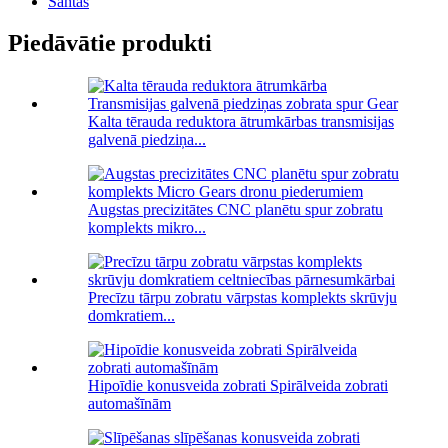
Šahtas
Piedāvātie produkti
Kalta tērauda reduktora ātrumkārbas transmisijas
galvenā piedziņa...
Augstas precizitātes CNC planētu spur zobratu
komplekts mikro...
Precīzu tārpu zobratu vārpstas komplekts skrūvju
domkratiem...
Hipoīdie konusveida zobrati Spirālveida zobrati
automašīnām