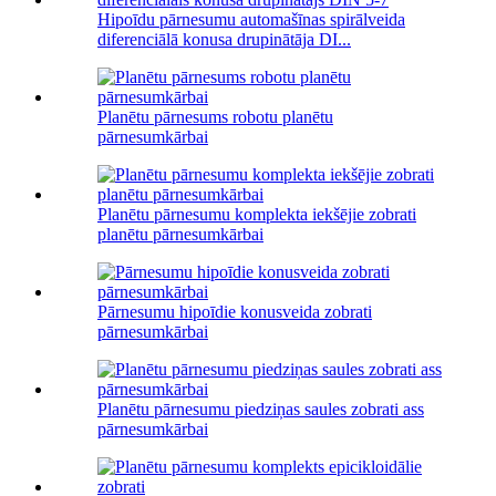
Hipoīdu pārnesumu automašīnas spirālveida
diferenciālā konusa drupinātāja DI...
Planētu pārnesums robotu planētu
pārnesumkārbai
Planētu pārnesumu komplekta iekšējie zobrati
planētu pārnesumkārbai
Pārnesumu hipoīdie konusveida zobrati
pārnesumkārbai
Planētu pārnesumu piedziņas saules zobrati ass
pārnesumkārbai