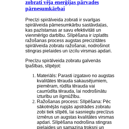
zobrati vēja enerģijas pārvades
pārnesumkārbai
Precīzi spirālveida zobrati ir svarīgas
spirālveida pārnesumkārbu sastāvdaļas,
kas pazīstamas ar savu efektivitāti un
vienmērīgo darbību. Slīpēšana ir izplatīts
ražošanas process augstas precizitātes
spirālveida zobratu ražošanai, nodrošinot
stingras pielaides un izcilu virsmas apdari.
Precīzu spirālveida zobratu galvenās
īpašības, slīpējot:
Materiāls: Parasti izgatavo no augstas
kvalitātes tērauda sakausējumiem,
piemēram, rūdīta tērauda vai
caurrūdīta tērauda, ​​lai nodrošinātu
izturību un ilgmūžību.
Ražošanas process: Slīpēšana: Pēc
sākotnējās rupjās apstrādes zobratu
zobi tiek slīpēti, lai sasniegtu precīzus
izmērus un augstas kvalitātes virsmas
apdari. Slīpēšana nodrošina stingras
pielaides un samazina troksni un