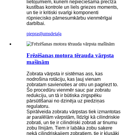
lietojumiem, kuriem nepieciešama precīza
kustības kontrole un liels griezes moments,
un tie ir kritiski svarīgi komponenti
rūpniecisko pārnesumkārbu vienmērīgai
darbībai.
pieprasījums
detaļa
Frēzēšanas motora tērauda vārpsta
mašīnām
Zobrata vārpsta ir sistēmas ass, kas
nodrošina rotāciju, kas ļauj vienam
zobratam savienoties ar otru un pagriezt to.
Šo procedūru vienmēr sauc par zobratu
redukciju, un tā ir būtiska zirgspēku
pārsūtīšanai no dzinēja uz piedziņas
regulatoru.
Spirālveida zobratu vārpstas tiek izmantotas
ar paralēlām vārpstām, līdzīgi kā cilindriskie
zobrati, un tie ir cilindriski zobrati ar tinumu
zobu līnijām. Tiem ir labāka zobu saķere
nekā cilindriskajiem zobratiem, tie ir klusāki