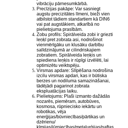
vibrāciju pārnesumkārbā.
Precīzijas pakāpe: Var sasniegt
augstu precizitātes līmeni, bieži vien
atbilstot tādiem standartiem kā DIN6
vai pat augstākiem, atkarībā no
pielietojuma prasībām.
Zobu profils: Spirālveida zobi ir griezti
leņķī pret zobrata asi, nodrošinot
vienmērīgāku un klusāku darbību
salīdzinājumā ar cilindriskajiem
zobratiem. Spirālveida leņķis un
spiediena leņķis ir rūpīgi izvēlēti, lai
optimizētu veiktspēju.
Virsmas apdare: Slīpēšana nodrošina
izcilu virsmas apdari, kas ir būtiska
berzes un nodiluma samazināšanai,
tādējādi pagarinot zobrata
ekspluatācijas laiku.
Pielietojums: Plaši izmanto dažādās
nozarēs, piemēram, autobūves,
kosmosa, rūpniecisko iekārtu un
robotikas, vēja
enerģijas/būvniecības/pārtikas un
dzērienu/
ķīmijas/jūrniecības/metalurģijas/naftas