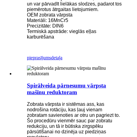
un var pārvadīt lielākas slodzes, padarot tos
piemērotus ātrgaitas lietojumiem.
OEM zobrata vārpsta
Materiāli: 16MnCr5
Precizitāte: DIN6
Termiskā apstrāde: vieglās eļļas
karburēšana
pieprasījums
detaļa
Spirālveida pārnesumu vārpsta
mašīnu reduktoram
Zobrata vārpsta ir sistēmas ass, kas
nodrošina rotāciju, kas ļauj vienam
zobratam savienoties ar otru un pagriezt to.
Šo procedūru vienmēr sauc par zobratu
redukciju, un tā ir būtiska zirgspēku
pārsūtīšanai no dzinēja uz piedziņas