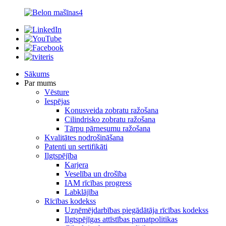
Sākums
Par mums
Vēsture
Iespējas
Konusveida zobratu ražošana
Cilindrisko zobratu ražošana
Tārpu pārnesumu ražošana
Kvalitātes nodrošināšana
Patenti un sertifikāti
Ilgtspējība
Karjera
Veselība un drošība
IAM rīcības progress
Labklājība
Rīcības kodekss
Uzņēmējdarbības piegādātāja rīcības kodekss
Ilgtspējīgas attīstības pamatpolitikas