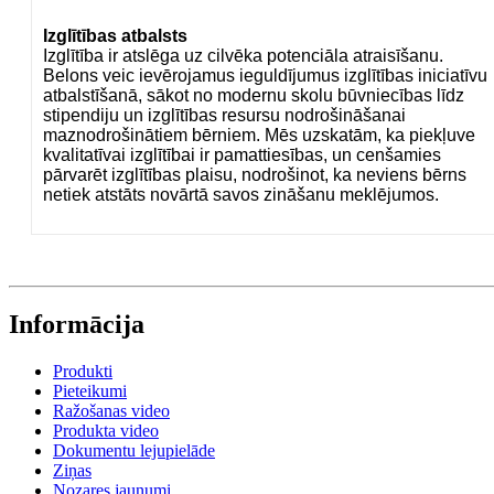
Izglītības atbalsts
Izglītība ir atslēga uz cilvēka potenciāla atraisīšanu.
Belons veic ievērojamus ieguldījumus izglītības iniciatīvu
atbalstīšanā, sākot no modernu skolu būvniecības līdz
stipendiju un izglītības resursu nodrošināšanai
maznodrošinātiem bērniem. Mēs uzskatām, ka piekļuve
kvalitatīvai izglītībai ir pamattiesības, un cenšamies
pārvarēt izglītības plaisu, nodrošinot, ka neviens bērns
netiek atstāts novārtā savos zināšanu meklējumos.
Informācija
Produkti
Pieteikumi
Ražošanas video
Produkta video
Dokumentu lejupielāde
Ziņas
Nozares jaunumi