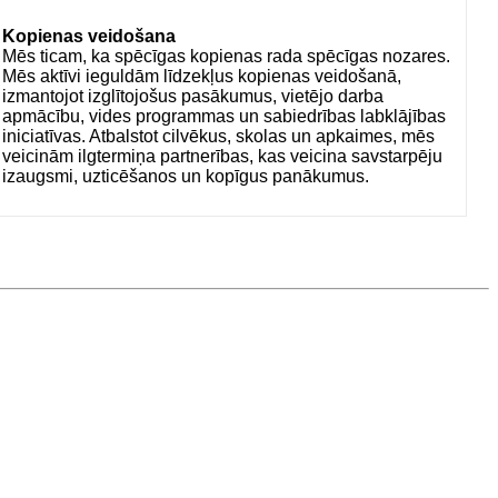
Kopienas veidošana
Mēs ticam, ka spēcīgas kopienas rada spēcīgas nozares.
Mēs aktīvi ieguldām līdzekļus kopienas veidošanā,
izmantojot izglītojošus pasākumus, vietējo darba
apmācību, vides programmas un sabiedrības labklājības
iniciatīvas. Atbalstot cilvēkus, skolas un apkaimes, mēs
veicinām ilgtermiņa partnerības, kas veicina savstarpēju
izaugsmi, uzticēšanos un kopīgus panākumus.