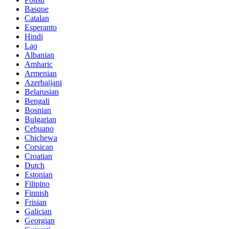
Basque
Catalan
Esperanto
Hindi
Lao
Albanian
Amharic
Armenian
Azerbaijani
Belarusian
Bengali
Bosnian
Bulgarian
Cebuano
Chichewa
Corsican
Croatian
Dutch
Estonian
Filipino
Finnish
Frisian
Galician
Georgian