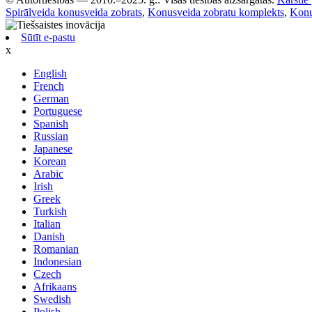
Spirālveida konusveida zobrats
,
Konusveida zobratu komplekts
,
Konu
Sūtīt e-pastu
x
English
French
German
Portuguese
Spanish
Russian
Japanese
Korean
Arabic
Irish
Greek
Turkish
Italian
Danish
Romanian
Indonesian
Czech
Afrikaans
Swedish
Polish