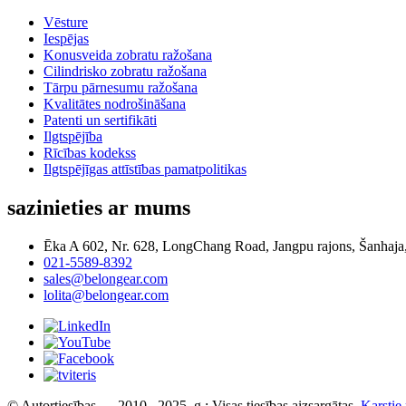
Vēsture
Iespējas
Konusveida zobratu ražošana
Cilindrisko zobratu ražošana
Tārpu pārnesumu ražošana
Kvalitātes nodrošināšana
Patenti un sertifikāti
Ilgtspējība
Rīcības kodekss
Ilgtspējīgas attīstības pamatpolitikas
sazinieties ar mums
Ēka A 602, Nr. 628, LongChang Road, Jangpu rajons, Šanhaja
021-5589-8392
sales@belongear.com
lolita@belongear.com
© Autortiesības — 2010.–2025. g.: Visas tiesības aizsargātas.
Karstie