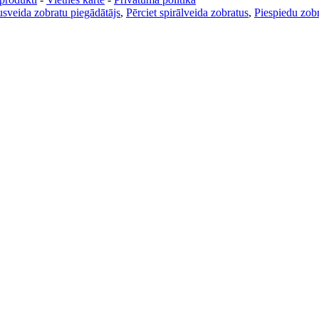
sveida zobratu piegādātājs
,
Pērciet spirālveida zobratus
,
Piespiedu zobr