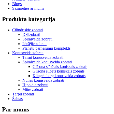
Blogs
Sazinieties ar mums
Produkta kategorija
Cilindriskie zobrati
Dziļzobrati
Spirālveida zobrati
Iekšējie zobrati
Planētu pārnesumu komplekts
Konusveida zobrati
Taisni konusveida zobrati
Spirālveida konusveida zobrati
Glīsona slīpētais koniskais zobrats
Glīsona slīpēts koniskais zobrats
Klingelnberg konusveida zobrats
Nulles konusveida zobrati
Hipoīdie zobrati
Mitre zobrati
Tārpu zobrati
Šahtas
Par mums