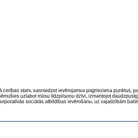
cerības stars, sasniedzot ievērojamus pagrieziena punktus, pa
ēmušies uzlabot mūsu līdzpilsoņu dzīvi, izmantojot daudzpusīgu 
korporatīvās sociālās atbildības ievērošanu, uz vajadzībām balst