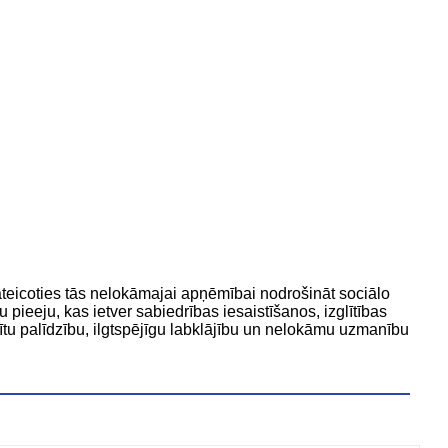
teicoties tās nelokāmajai apņēmībai nodrošināt sociālo
pieeju, kas ietver sabiedrības iesaistīšanos, izglītības
ītu palīdzību, ilgtspējīgu labklājību un nelokāmu uzmanību