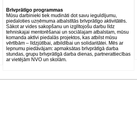
Brīvprātīgo programmas
Mūsu darbinieki tiek mudināti dot savu ieguldījumu,
piedaloties uzņēmuma atbalstītās brīvprātīgo aktivitātēs.
Sākot ar vides sakopšanu un izglītojošu darbu līdz
tehniskajai mentorēšanai un sociālajam atbalstam, mūsu
komanda aktīvi piedalās projektos, kas atbilst mūsu
vērtībām – līdzjūtībai, atbildībai un solidaritātei. Mēs ar
lepnumu piedāvājam: apmaksātas brīvprātīgā darba
stundas, grupu brīvprātīgā darba dienas, partnerattiecības
ar vietējām NVO un skolām.