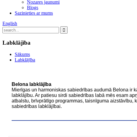
Nozares jaunumi
Blogs
Sazinieties ar mums
English
Labklājība
Sākums
Labklājība
Belona labklājība
Mierīgas un harmoniskas sabiedrības audumā Belona ir kā 
labklājību. Ar patiesu sirdi sabiedrības labā mēs esam apņ
atbalstu, brīvprātīgo programmas, taisnīguma aizstāvību, 
sabiedrības labklājībai.